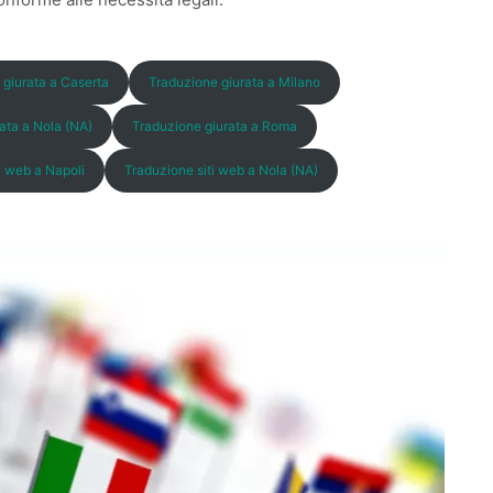
 giurata a Caserta
Traduzione giurata a Milano
ata a Nola (NA)
Traduzione giurata a Roma
i web a Napoli
Traduzione siti web a Nola (NA)