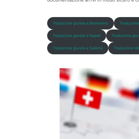
Traduzione giurata a Benevento
Traduzione
Traduzione giurata a Napoli
Traduzione giur
Traduzione giurata a Salerno
Traduzione sit