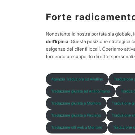
Forte radicament
Nonostante la nostra portata sia globale,
dell’Irpinia
. Questa posizione strategica ci
esigenze dei clienti locali. Operiamo att
fornendo un supporto diretto e personalizz
Agenzia Traduzioni ad Avellino
Traduzione g
Traduzione giurata ad Ariano Irpino
Traduzio
Traduzione giurata a Montoro
Traduzione gi
Traduzione giurata a Fisciano
Traduzione si
Traduzione siti web a Montoro
Traduzione si