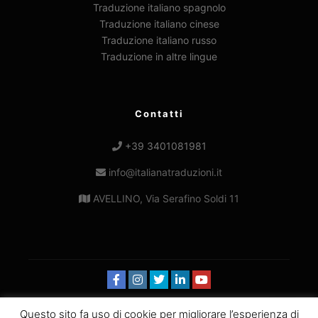
Traduzione italiano spagnolo
Traduzione italiano cinese
Traduzione italiano russo
Traduzione in altre lingue
Contatti
+39 3401081981
info@italianatraduzioni.it
AVELLINO, Via Serafino Soldi 11
Questo sito fa uso di cookie per migliorare l’esperienza di
© 2019-2025
Italiana Traduzioni
|
Powered by: