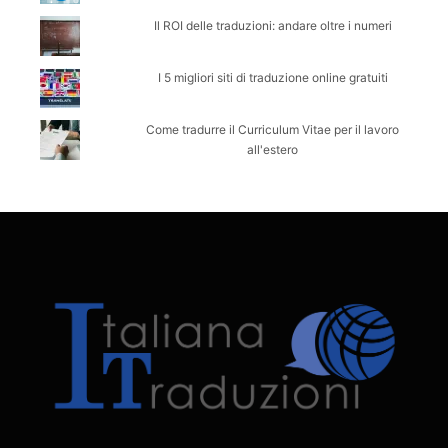
Il ROI delle traduzioni: andare oltre i numeri
I 5 migliori siti di traduzione online gratuiti
Come tradurre il Curriculum Vitae per il lavoro
all'estero