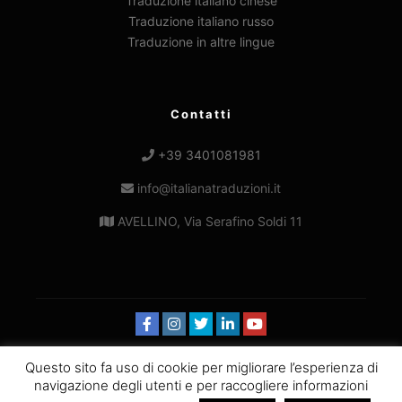
Traduzione italiano cinese
Traduzione italiano russo
Traduzione in altre lingue
Contatti
+39 3401081981
info@italianatraduzioni.it
AVELLINO, Via Serafino Soldi 11
Questo sito fa uso di cookie per migliorare l’esperienza di
© 2019-2025
Italiana Traduzioni
|
Powered by:
navigazione degli utenti e per raccogliere informazioni
MNWEB