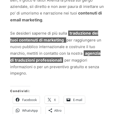
Beh, il gioco è fatto! Allenta la presa sul gergo
aziendale, sii diretto e non aver paura di iniettare un
contenuti di
po’ di umorismo e narrazione nei tuoi
email marketing
.
traduzione dei
Se desideri saperne di più sulla
tuoi contenuti di marketing
per raggiungere un
nuovo pubblico internazionale e costruire il tuo
agenzia
marchio, mettiti in contatto con la nostra
di traduzioni professionali
per maggiori
informazioni o per un preventivo gratuito e senza
impegno.
Condividi:
Facebook
X
E-mail
WhatsApp
Altro