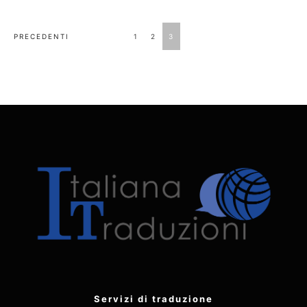
Paginazione
PRECEDENTI
1
2
3
degli
articoli
Servizi di traduzione