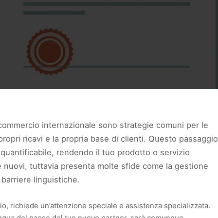
il commercio internazionale sono strategie comuni per le
opri ricavi e la propria base di clienti. Questo passaggio
uantificabile, rendendo il tuo prodotto o servizio
 nuovi, tuttavia presenta molte sfide come la gestione
 barriere linguistiche.
, richiede un’attenzione speciale e assistenza specializzata.
ngua del paese del tuo nuovo partner, sarà comunque