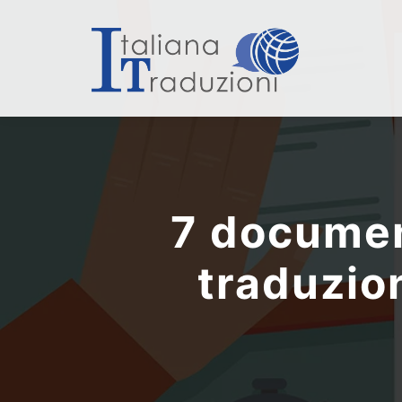
7 documen
traduzio